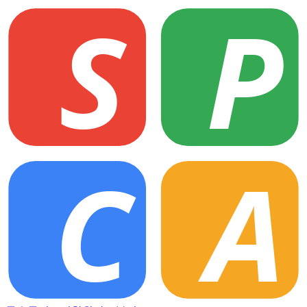
S
P
C
A