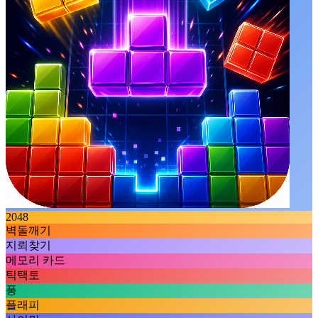
2048
벽돌깨기
지뢰찾기
메모리 카드
틱택토
퐁
플래피