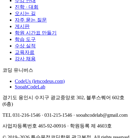
수강 안내
진학 · 대회
오시는 길
자주 묻는 질문
게시판
학원 시간표 만들기
학습 도구
수상 실적
교육자료
강사 채용
코딩 유니버스
CodeUs (letscodeus.com)
SooahCodeLab
경기도 용인시 수지구 광교중앙로 302, 블루스퀘어 602호
(6층)
TEL
031-216-1546 · 031-215-1546
·
sooahcodelab@gmail.com
사업자등록번호
465-92-00916
· 학원등록
제 4603호
©
2019
–2026
특수목적코딩학원
광교본점
. All rights reserved.