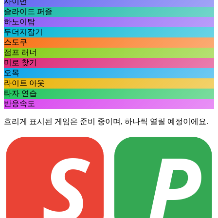
사이먼
슬라이드 퍼즐
하노이탑
두더지잡기
스도쿠
점프 러너
미로 찾기
오목
라이트 아웃
타자 연습
반응속도
흐리게 표시된 게임은 준비 중이며, 하나씩 열릴 예정이에요.
S
P