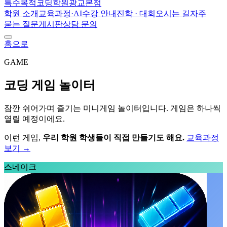
특수목적코딩학원
광교본점
학원 소개
교육과정·AI
수강 안내
진학 · 대회
오시는 길
자주
묻는 질문
게시판
상담 문의
홈으로
GAME
코딩 게임 놀이터
잠깐 쉬어가며 즐기는 미니게임 놀이터입니다. 게임은 하나씩
열릴 예정이에요.
이런 게임,
우리 학원 학생들이 직접 만들기도 해요.
교육과정
보기 →
스네이크