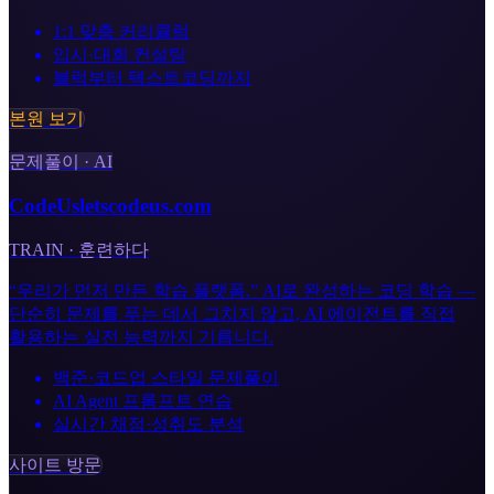
1:1 맞춤 커리큘럼
입시·대회 컨설팅
블럭부터 텍스트코딩까지
본원 보기
문제풀이 · AI
CodeUs
letscodeus.com
TRAIN · 훈련하다
“우리가 먼저 만든 학습 플랫폼.” AI로 완성하는 코딩 학습 —
단순히 문제를 푸는 데서 그치지 않고, AI 에이전트를 직접
활용하는 실전 능력까지 기릅니다.
백준·코드업 스타일 문제풀이
AI Agent 프롬프트 연습
실시간 채점·성취도 분석
사이트 방문