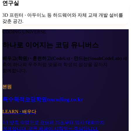
연구실
3D 프린터 · 아두이노 등 하드웨어와 자체 교재 개발 설비를
갖춘 공간.
CODING UNIVERSE
하나로 이어지는 코딩 유니버스
배우고(학원) · 훈련하고(CodeUs) · 만드는(SooahCodeLab)
세
축이 하나의 우주처럼 맞물려 학생의 성장을 끝까지
함께합니다.
본원
특수목적코딩학원
tmcoding.co.kr
LEARN · 배우다
1:1 맞춤 수업으로 코딩의 기초부터 입시·대회까지
함께합니다. 모든 배움이 시작되는 중심입니다.