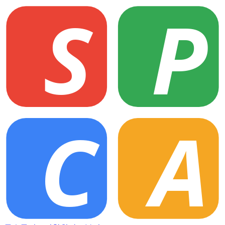
S
P
C
A